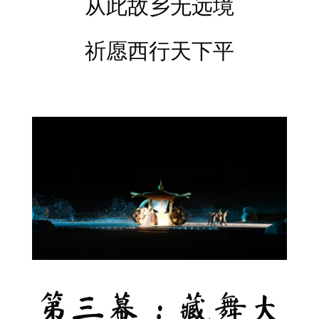
从此故乡无远境
祈愿西行天下平
第三幕：藏舞大