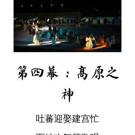
第四幕：高原之
神
吐蕃迎娶建宫忙