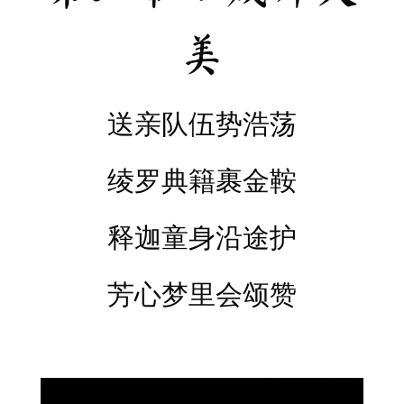
美
送亲队伍势浩荡
绫罗典籍裹金鞍
释迦童身沿途护
芳心梦里会颂赞