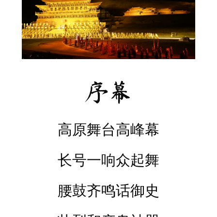
序幕
高原舞台高峰幕
长号一响众起舞
腰鼓齐鸣话御史