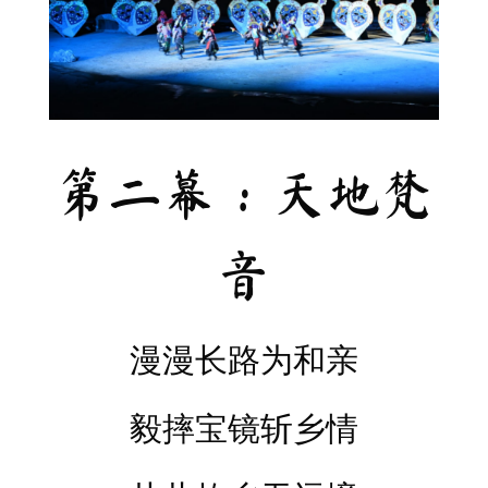
第二幕：天地梵
音
漫漫长路为和亲
毅摔宝镜斩乡情