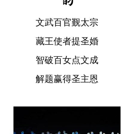
文武百官觐太宗
藏王使者提圣婚
智破百女点文成
解题赢得圣主恩