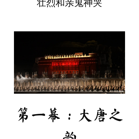
壮烈和亲鬼神哭
第一幕：大唐之
韵