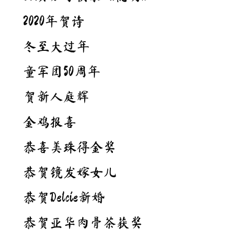
2020年贺诗
冬至大过年
童军团50周年
贺新人庭辉
金鸡报喜
恭喜美珠得金奖
恭贺镜发嫁女儿
恭贺Delcie新婚
恭贺亚华肉骨茶获奖