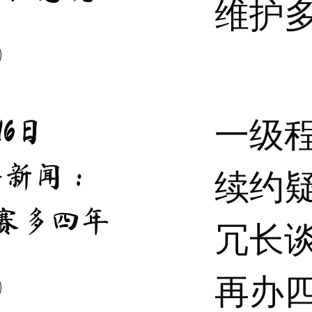
维护
一级
16日
条新闻：
续约
赛多四年
冗长
再办