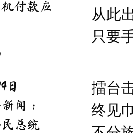
手机付款应
从此
只要
擂台
14日
条新闻：
终见
全民总统
不分