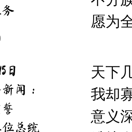
服务
愿为
天下
15日
条新闻：
我却
宣誓
意义
八位总统