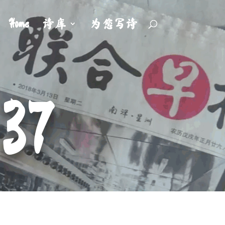
Home
诗库
为您写诗
37