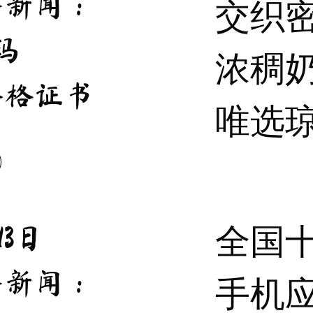
条新闻：
交织
玛
浓稠
合格证书
唯选
全国
13日
条新闻：
手机