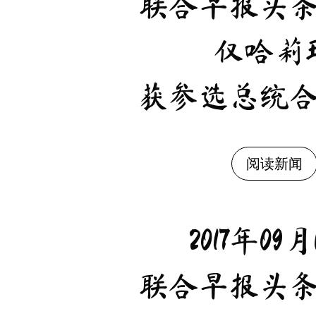
联合早报头
仅哈莉
获参选总统
阅读新闻
2017年09月
联合早报头