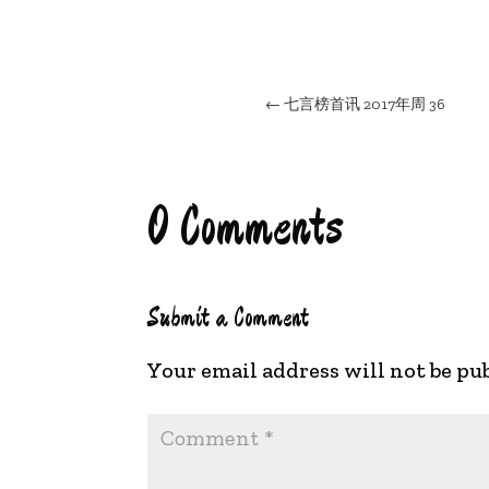
←
七言榜首讯 2017年周 36
0 Comments
Submit a Comment
Your email address will not be pu