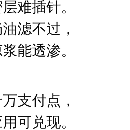
密层难插针。
奶油滤不过，
琼浆能透渗。
十万支付点，
应用可兑现。