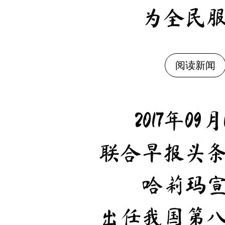
为全民
阅读新闻
2017年09月
联合早报头
哈莉玛
出任我国第