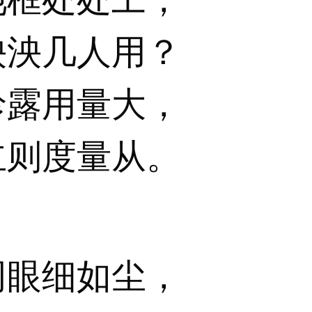
泱泱几人用？
珍露用量大，
立则度量从。
网眼细如尘，