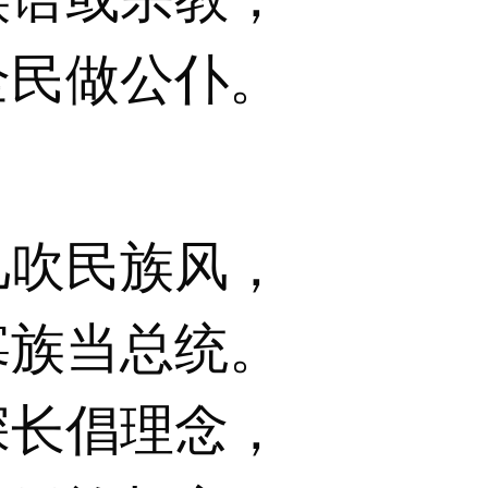
全民做公仆。
几吹民族风，
寡族当总统。
深长倡理念，