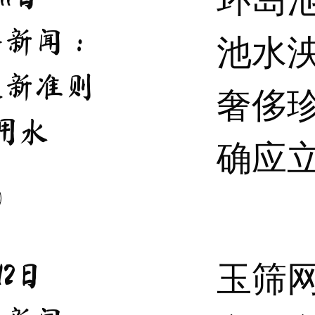
条新闻：
池水
定新准则
奢侈
用水
确应
玉筛
12日