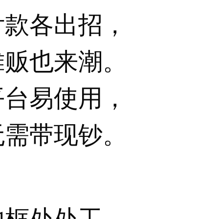
付款各出招，
摊贩也来潮。
平台易使用，
无需带现钞。
池框处处工，