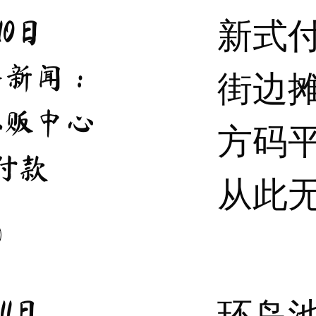
新式
10日
条新闻：
街边
小贩中心
方码
付款
从此
环岛
11日