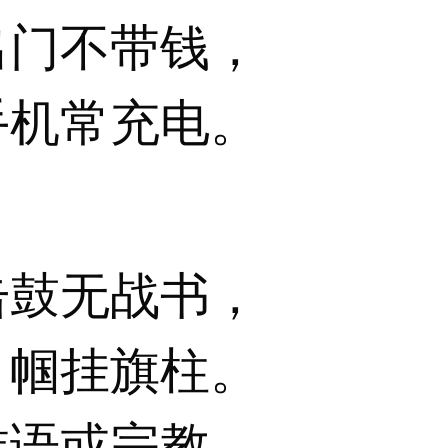
出门不带钱，
手机常充电。
击鼓无战书，
巾帼挂旗柱。
族语或宗教，