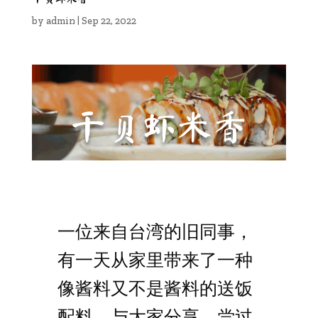
by
admin
|
Sep 22, 2022
干贝虾米香
一位来自台湾的旧同事，
有一天从家里带来了一种
像酱料又不是酱料的送饭
配料，与大家分享。尝过