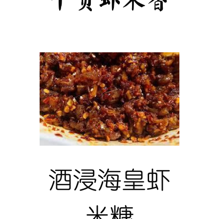
酒浸海皇虾
米糠