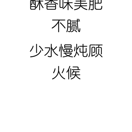
酥香味美肥
不腻
少水慢炖顾
火候