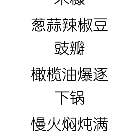
葱蒜辣椒豆
豉瓣
橄榄油爆逐
下锅
慢火焖炖满