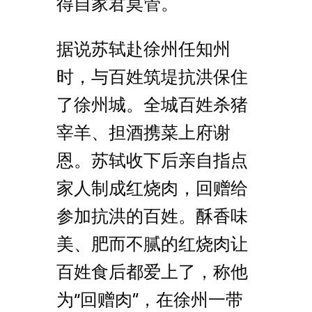
得自家君莫管。
据说苏轼赴徐州任知州
时，与百姓筑堤抗洪保住
了徐州城。全城百姓杀猪
宰羊、担酒携菜上府谢
恩。苏轼收下后亲自指点
家人制成红烧肉，回赠给
参加抗洪的百姓。酥香味
美、肥而不腻的红烧肉让
百姓食后都爱上了，称他
为“回赠肉”，在徐州一带