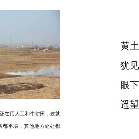
黄土
犹见
眼下
遥望
年代还在用人工和牛耕田，这就
首都平壤，其他地方处处都