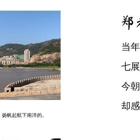
郑
当年
七展
今朝
却感
）扬帆起航下南洋的。