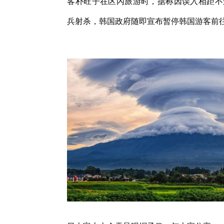
客朴旺子在区內旅游时，据称因误入相距不
兵射杀，韩国政府随即宣布暂停韩国游客前