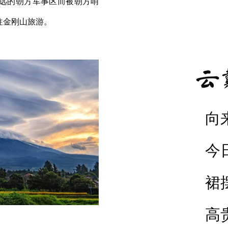
远的朝方军事区而被朝方哨
往金刚山旅游。
云
向
今
裙
高