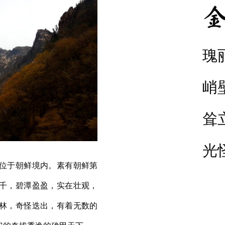
金
瑰
峭
耸
光
位于朝鲜境内。素有朝鲜第
千，碧潭盈盈，实在壮观，
林，奇怪迭出，有着无数的