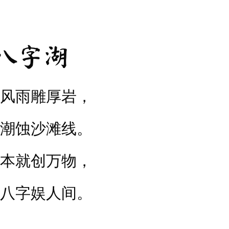
八字湖
风雨雕厚岩，
潮蚀沙滩线。
本就创万物，
八字娱人间。