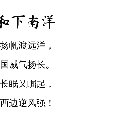
和下南洋
扬帆渡远洋，
国威气扬长。
长眠又崛起，
西边逆风强！