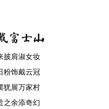
戴富士山
来披肩淑女妆
日粉饰戴云冠
摆犹展万家村
贵之余添奇幻