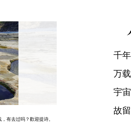
千年
万载
宇宙
故留
线，有去过吗？歡迎提诗。