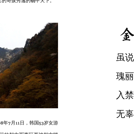
它的奇拔秀逸的确甲天下。
金
虽说
瑰丽
入禁
无辜
年7月11日，韩国53岁女游