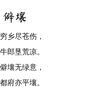
僻壤
穷乡尽苍伤，
牛郎垦荒凉。
僻壤无绿意，
都府亦平壤。