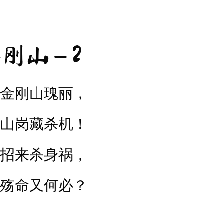
刚山 – 2
金刚山瑰丽，
山岗藏杀机！
招来杀身祸，
殇命又何必？