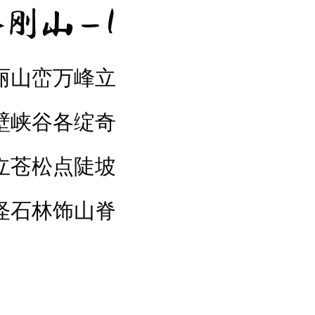
刚山 – 1
丽山峦万峰立
壁峡谷各绽奇
立苍松点陡坡
怪石林饰山脊