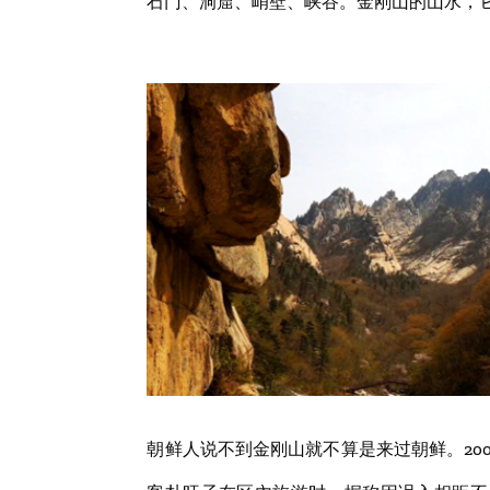
石门、洞窟、峭壁、峡谷。金刚山的山水，
朝鲜人说不到金刚山就不算是来过朝鲜。2008