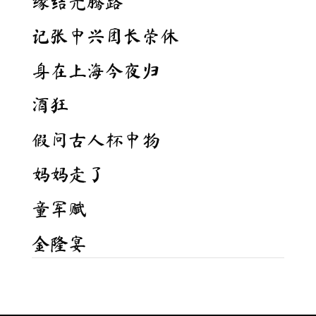
缘结光腾路
记张中兴团长荣休
身在上海今夜归
酒狂
假问古人杯中物
妈妈走了
童军赋
金隆宴