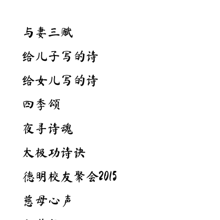
与妻三赋
给儿子写的诗
给女儿写的诗
四季颂
夜寻诗魂
太极功诗诀
德明校友聚会2015
慈母心声