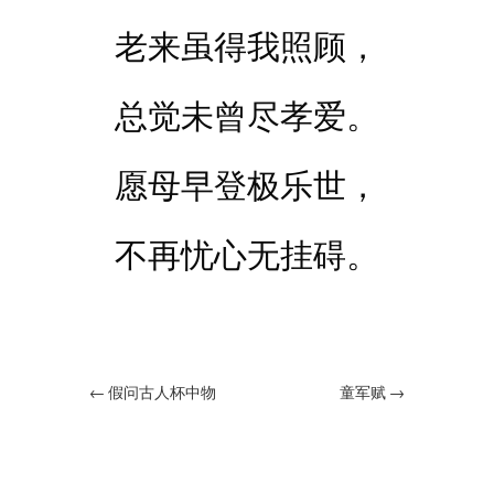
老来虽得我照顾，
总觉未曾尽孝爱。
愿母早登极乐世，
不再忧心无挂碍。
←
假问古人杯中物
童军赋
→