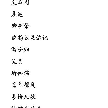
文萃阁
晨运
柳亭聚
植物园晨运记
游子归
父亲
瑜伽课
篱草探风
粤语儿歌