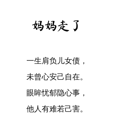
妈妈走了
一生肩负儿女债，
未曾心安己自在。
眼眸忧郁隐心事，
他人有难若己害。